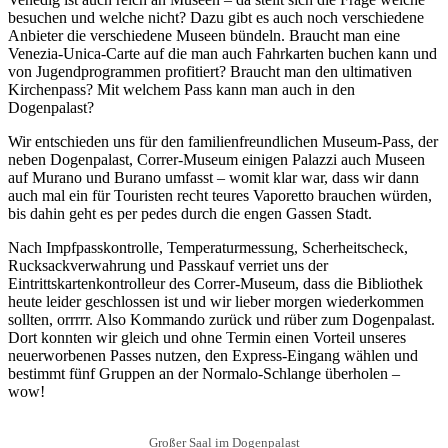
besuchen und welche nicht? Dazu gibt es auch noch verschiedene
Anbieter die verschiedene Museen bündeln. Braucht man eine
Venezia-Unica-Carte auf die man auch Fahrkarten buchen kann und
von Jugendprogrammen profitiert? Braucht man den ultimativen
Kirchenpass? Mit welchem Pass kann man auch in den
Dogenpalast?
Wir entschieden uns für den familienfreundlichen Museum-Pass, der
neben Dogenpalast, Correr-Museum einigen Palazzi auch Museen
auf Murano und Burano umfasst – womit klar war, dass wir dann
auch mal ein für Touristen recht teures Vaporetto brauchen würden,
bis dahin geht es per pedes durch die engen Gassen Stadt.
Nach Impfpasskontrolle, Temperaturmessung, Scherheitscheck,
Rucksackverwahrung und Passkauf verriet uns der
Eintrittskartenkontrolleur des Correr-Museum, dass die Bibliothek
heute leider geschlossen ist und wir lieber morgen wiederkommen
sollten, orrrrr. Also Kommando zurück und rüber zum Dogenpalast.
Dort konnten wir gleich und ohne Termin einen Vorteil unseres
neuerworbenen Passes nutzen, den Express-Eingang wählen und
bestimmt fünf Gruppen an der Normalo-Schlange überholen –
wow!
Großer Saal im Dogenpalast