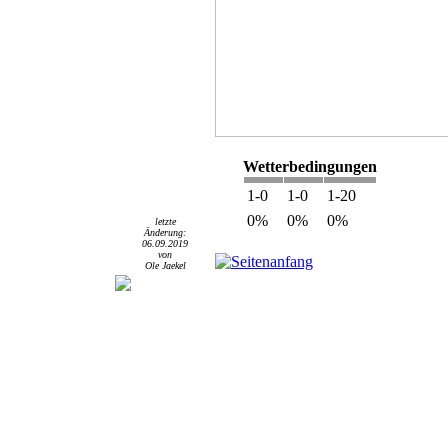
Wetterbedingungen
1-0
1-0
1-20
0%
0%
0%
letzte
Änderung:
06.09.2019
von
Seitenanfang
Ole Jaekel