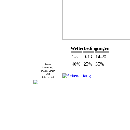
Wetterbedingungen
1-8
9-13
14-20
40%
25%
35%
letzte
Änderung:
06.09.2019
von
Seitenanfang
Ole Jaekel