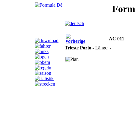
Formu
AC
011
vorherige
Trieste Porto
- Länge: -