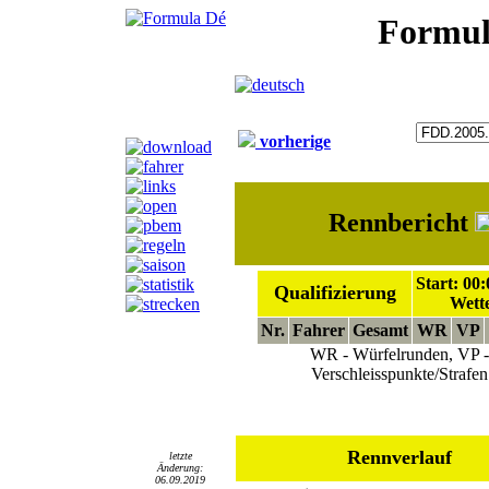
Formul
vorherige
Rennbericht
Start: 00
Qualifizierung
Wette
Nr.
Fahrer
Gesamt
WR
VP
WR - Würfelrunden, VP -
Verschleisspunkte/Strafen
Rennverlauf
letzte
Änderung:
06.09.2019